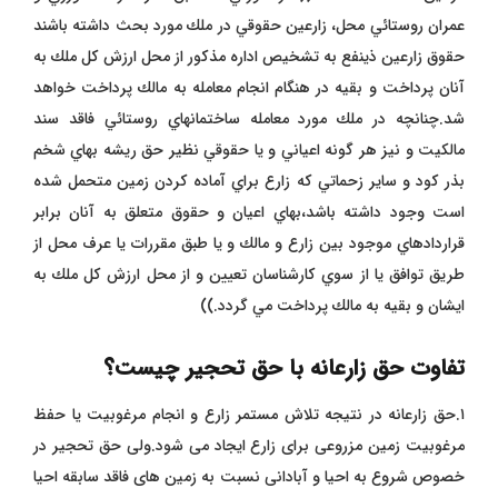
عمران روستائي محل، زارعين حقوقي در ملك مورد بحث داشته باشند
حقوق زارعين ذينفع به تشخيص اداره مذكور از محل ارزش كل ملك به
آنان پرداخت و بقيه در هنگام انجام معامله به مالك پرداخت خواهد
شد.چنانچه در ملك مورد معامله ساختمانهاي روستائي فاقد سند
مالكيت و نيز هر گونه اعياني و يا حقوقي نظير حق ريشه بهاي شخم
بذر كود و ساير زحماتي كه زارع براي آماده كردن زمين متحمل شده
است وجود داشته باشد،بهاي اعيان و حقوق متعلق به آنان برابر
قراردادهاي موجود بين زارع و مالك و يا طبق مقررات يا عرف محل از
طريق توافق يا از سوي كارشناسان تعيين و از محل ارزش كل ملك به
ايشان و بقيه به مالك پرداخت مي گردد.))
تفاوت حق زارعانه با حق تحجیر چیست؟
۱.حق زارعانه در نتیجه تلاش مستمر زارع و انجام مرغوبیت یا حفظ
مرغوبیت زمین مزروعی برای زارع ایجاد می شود.ولی حق تحجیر در
خصوص شروع به احیا و آبادانی نسبت به زمین های فاقد سابقه احیا