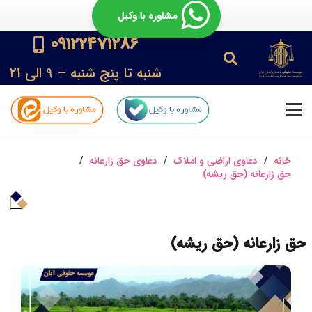
مشاوره با وکیل
09122471286
شنبه تا پنج شنبه – 9 الی 21
خانه
/
دعاوی اراضی و املاک
/
دعاوی حق زارعانه
/
حق زارعانه (حق ریشه)
حق زارعانه (حق ریشه)