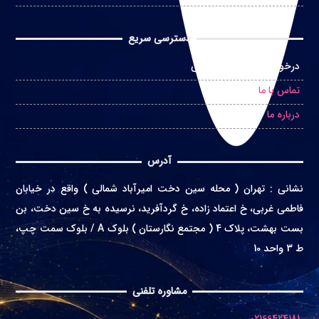
دسترسی سریع
درخواست مشاوره حضوری
تماس با ما
درباره ما
آدرس
نشانی
:
تهران ( محله سین دخت امیرآباد شمالی ) واقع در
خیابان
فاطمی غربی، خ اعتماد زاده، خ گردآفرید، نرسیده به خ سین دخت، بن
بست بهشت، پلاک 4 ( مجتمع نگارستان ) بلوک A / بلوک سمت چپ،
ط 3 واحد 10
مشاوره تلفنی
02166424181