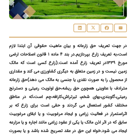
در جهت تعریف حق زارعانه و بیان ماهیت حقوقی آن ابتدا لازم
است،به تعریف زارع بپردازیم.در بند ۴ ماده ۱ قانون اصلاحات ارضی
مورخ ۱۳۳۹در تعریف زارع آمده است.(زارع کسی است که مالک
زمین نیست و در زمین متعلق به دیگری کشاورزی می کند و مقداری
از محصول را به صورت نقدی یا جنسی به مالک می دهد)حق زارعانه
مترادف با عناوینی همچون حق ریشه،حق اولویت رعیتی و دسترنج
رعیتی،گاوبندی،بهای شخم، تبرتراش،کارافه،چم است،که در مناطق
مختلف کشور استعمال می گردند و حقی است برای زارع که بر
اثراستمرار در فعالیت زراعی و ایجاد مرغوبیت و یا ابقای مرغوبیت
سابق که در اثر اذن مالک یا یکی از عقود زراعی مانند اجاره و یا مزارعه
ایجاد می شود.خواه این حق در عقد تصریح شده باشد و یا بصورت