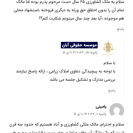
سلام یه ملک کشاورزی ۲۵ سال دست مرحوم پدرم بوده اما مالک
تمام آن را بدون احقاق حق ورثه به دیگری فروخته ،استشهاد محلی
هم موجوده ،آیا بعد چند سال میتونم شکایت کنم؟؟
پاسخ
موسسه حقوقی آبان
ژانویه 15, 2024 11:31 ق.ظ
با سلام
با توجه به پیچیدگی دعاوی املاک زراعی ، ارائه پاسخ نیازمند
بررسی مدارک و تشکیل جلسه می باشد
پاسخ
یامینی
ژانویه 1, 2024 10:14 ق.ظ
سلام و احترام، مالک ملکی کشاورزی و آباد هستیم که حدود سه قرن
است که یک دانگ آن وقف عزاداری حضرت سیدالشهدا در محرم هر