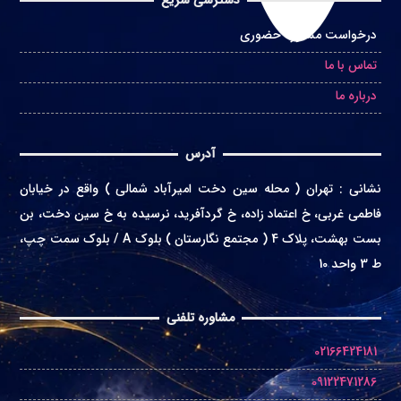
دسترسی سریع
درخواست مشاوره حضوری
تماس با ما
درباره ما
آدرس
نشانی
:
تهران ( محله سین دخت امیرآباد شمالی ) واقع در
خیابان
فاطمی غربی، خ اعتماد زاده، خ گردآفرید، نرسیده به خ سین دخت، بن
بست بهشت، پلاک 4 ( مجتمع نگارستان ) بلوک A / بلوک سمت چپ،
ط 3 واحد 10
مشاوره تلفنی
02166424181
09122471286