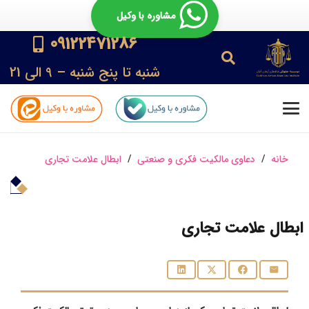
مشاوره با وکیل
09122471286
شنبه تا پنج شنبه – 9 الی 21
خانه
/
دعاوی مالکیت فکری و صنعتی
/
ابطال علامت تجاری
ابطال علامت تجاری