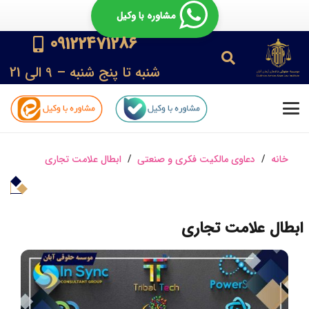
مشاوره با وکیل
09122471286
شنبه تا پنج شنبه – 9 الی 21
خانه
/
دعاوی مالکیت فکری و صنعتی
/
ابطال علامت تجاری
ابطال علامت تجاری