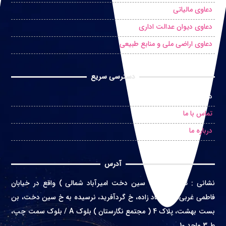
دعاوی مالیاتی
دعاوی دیوان عدالت اداری
دعاوی اراضی ملی و منابع طبیعی
دسترسی سریع
درخواست مشاوره حضوری
تماس با ما
درباره ما
آدرس
نشانی
:
تهران ( محله سین دخت امیرآباد شمالی ) واقع در
خیابان
فاطمی غربی، خ اعتماد زاده، خ گردآفرید، نرسیده به خ سین دخت، بن
بست بهشت، پلاک 4 ( مجتمع نگارستان ) بلوک A / بلوک سمت چپ،
ط 3 واحد 10