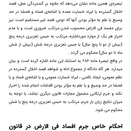
تبصره‌ی همین ماده نشان می‌دهد که علاوه بر گستردگی عمل، قصد
اخلال گسترده یا ایراد خسارت عمده یا اشاعه‌ی فساد و فحشا در حد
وسیع یا علم به مؤثر بودن آنها که نوعی قصد غیر مستقیم است نیز
برای مفسد فی الارض محسوب شدن مرتکب ضروری است و با عدم
احراز هر یک از موارد مورداشاره، مرتکب به حبس تعزیری درجه پنج
(بیش از دو تا پنج سال) یا حبس تعزیری درجه شش (بیش از شش
ماه تا دو سال) محکوم می گردد .
در واقع تبصره ماده ۲۸۶ به استثناء این ماده اشاره کرده است و بیان
میدارد: هر گاه دادگاه از مجموع ادله و شواهد قصد اخلال گسترده در
نظم عمومی، ایجاد ناامنی ، ایراد خسارت عمومی و یا اشاعه‌ی فساد و یا
فحشا در حد وسیع و یا علم به مؤثر بودن اقدامات انجام شده را احراز
نکند و جرم ارتکابی مشمول مجازات قانون دیگری نباشد، با توجه به
میزان نتایج زیان بار جرم، مرتکب به حبس تعزیری درجه پنج یا شش
محکوم می شود.
احکام خاص جرم افساد‌ فی‌ الارض در قانون