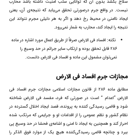
سلاح بکشد بدون آن که توانایی سلب امنیت داشته باشد محارب
نیست. در واقع جرم درصورتی تحقق می‌یابد که نتیجه‌ی آن، یعنی
ایجاد ناامنی در محیط رخ دهد و اگر به هر دلیلی مجرم نتواند این
نتیجه را ایجاد کند، محارب به شمار نمی‌رود.
نکته: افساد فی الارض صرفاً از طریق اعمال مورد اشاره در ماده
۲۸۶ قابل تحقق بوده و ارتکاب سایر جرائم در حد وسیع را
نمی‌توان مشمول این ماده و افساد فی الارض دانست.
مجازات جرم افساد‌ فی‌ الارض
مطابق ماده ۲۸۶ از قانون مجازات اسلامی مجازات جرم افساد‌ فی‌
الارض “اعدام ” است در صورتی که فرد، مفسد فی الارض شناخته
شود و قاضی رسیدگی کننده به پرونده، قصد ایجاد اخلال گسترده در
نظام کشور و نظم عمومی را از اقدامات او و جرایمی که مرتکب شده
احراز کند و همچنین به ایجاد نا امنی و اشاعه‌ی فحشا در حد وسیع پی
ببرد و چنانچه قاضی رسیدگی‌کننده هیچ یک از موارد فوق الذکر را