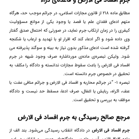
جرم افساد‌ فی‌ الارض و قاعده‌ی دراء
مطابق ماده ۲۱۸ از قانون مجازات اسلامی، در جرائم موجب حد، هرگاه
متهم ادعای فقدان علم یا قصد یا وجود یکی از موانع مسؤولیت
کیفری را در زمان ارتکاب جرم نماید، در صورتی که احتمال صدق گفتار
وی داده شود و اگر ادعاء کند که اقرار او با تهدید و ارعاب یا شکنجه
گرفته شده است ادعای مذکور بدون نیاز به بینه و سوگند پذیرفته می
شود. ولیکن تبصره‌ی ماده‌ی مورداشاره صرف وجود شبهه در جرم
افساد‌ فی‌ الارض را باعث سقوط مجازات ندانسته و دادگاه را مکلف به
تحقیق در خصوص جرم دانسته است.
تبصره ۱- “در جرائم محاربه و افساد فی‌ الارض و جرائم منافی عفت با
عنف، اکراه، ربایش یا اغفال، صرف ادعا، مسقط حد نیست و دادگاه
موظف به بررسی و تحقیق است.
مرجع صالح رسیدگی به جرم افساد‌ فی‌ الارض
جرم افساد‌ فی‌ الارض
در دادگاه انقلاب رسیدگی می‌شود. بند الف از