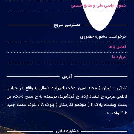
دعاوی اراضی ملی و منابع طبیعی
دسترسی سریع
درخواست مشاوره حضوری
تماس با ما
درباره ما
آدرس
نشانی
:
تهران ( محله سین دخت امیرآباد شمالی ) واقع در
خیابان
فاطمی غربی، خ اعتماد زاده، خ گردآفرید، نرسیده به خ سین دخت، بن
بست بهشت، پلاک 4 ( مجتمع نگارستان ) بلوک A / بلوک سمت چپ،
ط 3 واحد 10
مشاوره تلفنی