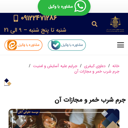
مشاوره با وکیل
09122471286
شنبه تا پنج شنبه – 9 الی 21
خانه
/
دعاوی کیفری
/
جرایم علیه آسایش و امنیت
/
جرم شرب‌ خمر و مجازات آن
جرم شرب‌ خمر و مجازات آن