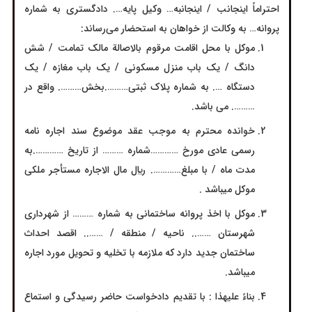
احتراماً اینجانب / اینجانبه… وکیل پایه…. دادگستری به شماره
پروانه… به وکالت از خواهان به استحضار می‌رساند:
موکل با محل اقامت مرقوم بالاصالة مالک تمامت / شش
دانگ / یک باب منزل مسکونی / یک باب مغازه / یک
دستگاه …. به شماره پلاک ثبتی……….بخش………. واقع در
………. می باشد.
خوانده محترم به موجب عقد موضوع سند اجاره نامه
رسمی عادی مورخ …………شماره ……… از تاریخ ………….به
مدت ماه / با مبلغ…………. ريال مال الاجاره مستأجر ملکی
موکل میباشد .
موکل با اخذ پروانه ساختمانی به شماره ……… از شهرداری
شهرستان …….. ناحيه / منطقه / …….. اقصد احداث
ساختمان جدید دارد که ملازمه با تخلیه و تحویل مورد اجاره
میباشد.
بناءً عليهذا : با تقدیم دادخواست حاضر رسیدگی و استماع