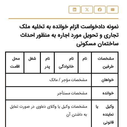
نمونه دادخواست الزام خوانده به تخلیه ملک
تجاری و تحویل مورد اجاره به منظور احداث
ساختمان مسکونی
مشخصات
نام
نام
نام
شغل
محل
طرفین
خانوادگی
پدر
اقامت
خواهان
مشخصات مؤجر / مالک
خوانده
مشخصات مستأجر
وکیل یا
مشخصات وكیل یا وکلای دعاوی در صورت تمایل
نماینده
به داشتن آن
قانونی