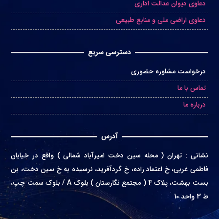
دعاوی دیوان عدالت اداری
دعاوی اراضی ملی و منابع طبیعی
دسترسی سریع
درخواست مشاوره حضوری
تماس با ما
درباره ما
آدرس
نشانی
:
تهران ( محله سین دخت امیرآباد شمالی ) واقع در
خیابان
فاطمی غربی، خ اعتماد زاده، خ گردآفرید، نرسیده به خ سین دخت، بن
بست بهشت، پلاک 4 ( مجتمع نگارستان ) بلوک A / بلوک سمت چپ،
ط 3 واحد 10