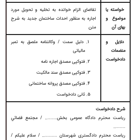
خواسته یا
تقاضای الزام خوانده به تخلیه و تحویل مورد
موضوع و
اجاره به منظور احداث ساختمان جدید به شرح
بهای آن
متن
دلایل و
دلیل سمت / وکالتنامه ملصق به تمبر
منضمات
مالیاتی
دادخواست
فتوکپی مصدق اجاره نامه
فتوکپی مصدق سند مالکیت
فتوکپی مصدق پروانه ساختمانی
ثانی دادخواست
شرح دادخواست
ریاست محترم دادگاه عمومی بخش……….. / مجتمع قضائي
………..
ریاست محترم دادگستری شهرستان ………….. / سلام علیکم /