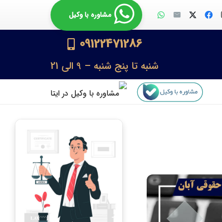
مشاوره با وکیل
09122471286
شنبه تا پنج شنبه – 9 الی 21