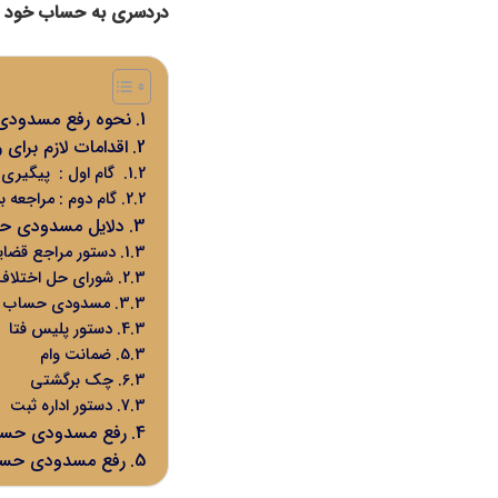
دردسری به حساب خود د
نحوه رفع مسدود
اقدامات لازم برا
گام اول : پیگیری
گام دوم : مراجعه 
دلایل مسدودی 
دستور مراجع قضای
شورای حل اختلاف
مسدودی حساب بانک
دستور پلیس فتا
ضمانت وام
چک برگشتی
دستور اداره ثبت
رفع مسدودی حساب
رفع مسدودی حساب