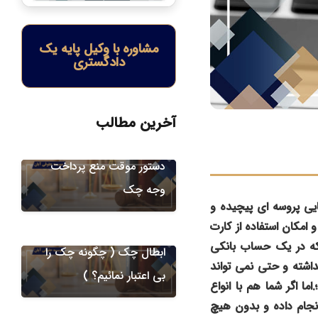
مشاوره با وکیل پایه یک
دادگستری
آخرین مطالب
دعاوی چک
دستور موقت منع پرداخت
وجه چک
دعاوی چک
ی پروسه ای پیچیده و
کان استفاده از کارت‌
شرایط و نحوه طرح دعوای
ه در یک حساب بانکی
ابطال چک ( چگونه چک را
اشته و حتی نمی تواند
بی اعتبار نمائیم؟ )
ا اگر شما هم با انواع
دعاوی چک
نجام داده و بدون هیچ
دستور موقت توقف عملیات