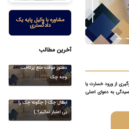
مشاوره با وکیل پایه یک
دادگستری
آخرین مطالب
دعاوی چک
دستور موقت منع پرداخت
وجه چک
دعاوی چک
یری از ورود خسارت یا
سیدگی به دعوای اصلی
شرایط و نحوه طرح دعوای
ابطال چک ( چگونه چک را
بی اعتبار نمائیم؟ )
دعاوی چک