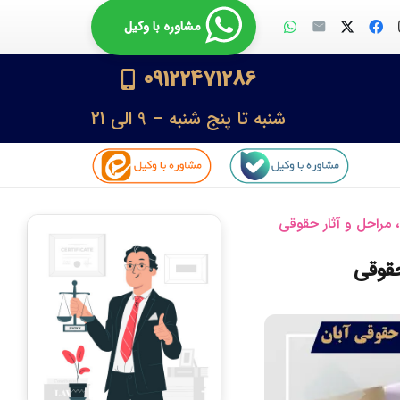
مشاوره با وکیل
09122471286
شنبه تا پنج شنبه – 9 الی 21
مراحل و آثار حقوقی
حقوقی