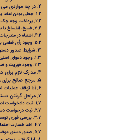
در چه مواردی می‌
جعلی بودن امضا ی
پرداخت وجه چک پی
فسخ، انفساخ یا بطل
اشتباه در مندرجات 
وجود رأی قطعی به
شرایط صدور دستو
وجود دعوای اصلی
وجود فوریت و ضرر
مدارک لازم برای 
مرجع صالح برای 
آیا توقف عملیات ا
مراحل گرفتن دستو
ثبت دادخواست اص
ثبت درخواست دست
بررسی فوری توسط 
اخذ خسارت احتمال
صدور دستور موق
آیا گرفتن دستور 