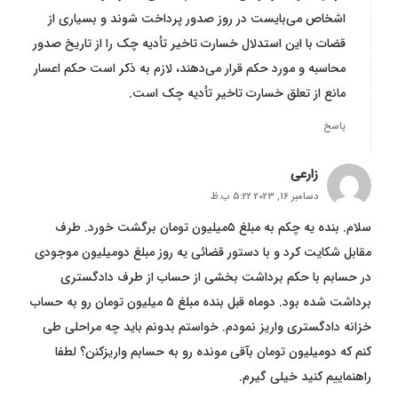
اشخاص می‌بایست در روز صدور پرداخت شوند و بسیاری از
قضات با این استدلال خسارت تاخیر تأدیه چک را از تاریخ صدور
محاسبه و مورد حکم قرار می‌دهند، لازم به ذکر است حکم اعسار
مانع از تعلق خسارت تاخیر تأدیه چک است.
پاسخ
زارعی
دسامبر 16, 2023 5:22 ب.ظ
سلام. بنده یه چکم به مبلغ ۵میلیون تومان برگشت خورد. طرف
مقابل شکایت کرد و با دستور قضائی یه روز مبلغ دومیلیون موجودی
در حسابم با حکم برداشت بخشی از حساب از طرف دادگستری
برداشت شده بود. دوماه قبل بنده مبلغ ۵ میلیون تومان رو به حساب
خزانه دادگستری واریز نمودم. خواستم بدونم باید چه مراحلی طی
کنم که دومیلیون تومان بآقی مونده رو به حسابم واریزکنن؟ لطفا
راهنماییم کنید خیلی گیرم.