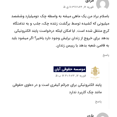
مردی
فوریه 12, 2024 11:37 ق.ظ
باسلام براد من یک ماهی میشه به واسطه چک دومیلیارد وششصد
میلیونی که کشیده توسط برگشت زننده چک، جلب و به ندامتگاه
کرج منتقل شده است. ایا امکان اینکه درخواست پابند الکترونیکی
بدهد برای خروج از زندان برایش وجود دارد یاخیر؟ اگر میشود باید
به قاضی شعبه بدهد یا رییس زندان.
پاسخ
موسسه حقوقی آبان
فوریه 12, 2024 12:40 ب.ظ
پابند الکترونیکی برای جرائم کیفری است و در دعاوی حقوقی
مانند چک کاربرد ندارد
پاسخ
یاری