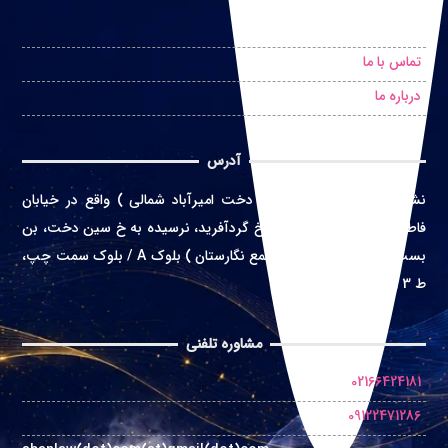
درخواست مشاوره حضوری
تماس با ما
درباره ما
آدرس
نشانی
:
تهران ( محله سین دخت امیرآباد شمالی ) واقع در
خیابان
فاطمی غربی، خ اعتماد زاده، خ گردآفرید، نرسیده به خ سین دخت، بن
بست بهشت، پلاک 4 ( مجتمع نگارستان ) بلوک A / بلوک سمت چپ،
ط 3 واحد 10
مشاوره تلفنی
02166424181
09122471286