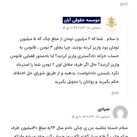
پاسخ
موسسه حقوقی آبان
دسامبر 18, 2023 10:47 ق.ظ
با سلام . شما که 2 میلیون تومان از مبلغ چک که ۵ میلیون
تومان بود واریز کرده بودید، چرا بجای ۳ تومن ، ۵تومن به
حساب خزانه دادگستری واریز کردید؟ ایا بادستور قضایی ۵تومن
واریز کردید؟ حال اگر طرف مقابل اون ۲ تومن شما را استرداد
نکرد بایستی دادخواست بدهید و از طریق شورای حل اختلاف
حکم بگیرید و پولتان را تحویل بگیرید
پاسخ
صیادی
دسامبر 18, 2023 10:13 ق.ظ
سلام خسته نباشید من ی چکی دادم سال ۹۴به مبلغ ۴۰میلیون طرف
حکم جلب گرفته سیار گفتم اگه بروز حساب کنن چقدرمیشه واینکه