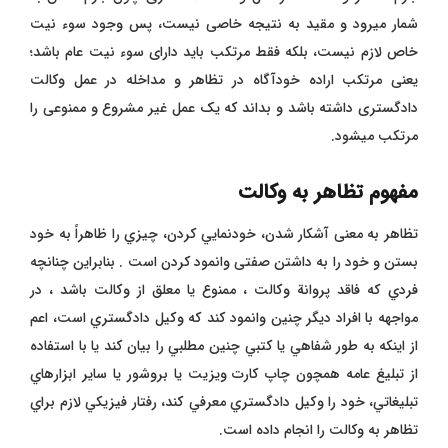
شمار میرود و مقید به نتیجه خاصی نیست، پس وجود سوء نیت
خاص لازم نیست، بلکه فقط مرتکب باید دارای سوء نیت عام باشد؛
یعنی مرتکب اراده خودآگاه در تظاهر و مداخله در عمل وکالت
دادگستری داشته باشد و بداند که یک عمل غیر مشروع و ممنوعی را
مرتکب میشود.
مفهوم تظاهر به وکالت
تظاهر به معنی آشکار شدن، خودنمايي كردن، چيزي را ظاهراً به خود
بستن و خود را به داشتن صفتی وانمود کردن است . بنابراین چنانچه
فردي كه فاقد پروانة وكالت ، ممنوع يا معلق از وكالت باشد ، در
مواجهه با افراد ديگر چنين وانمود كند كه وكيل دادگستري است، اعم
از اينكه به طور شفاهي يا كتبي چنين مطلبي را بيان كند يا با استفاده
از تبليغ عامه همچون چاپ كارت ويزيت يا بروشور يا ساير ابزارهاي
تبليغاتي، خود را وكيل دادگستري معرفي كند، رفتار فيزيكي لازم براي
تظاهر به وکالت را انجام داده است.