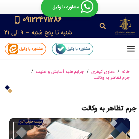
مشاوره با وکیل
09122471286
شنبه تا پنج شنبه – 9 الی 21
خانه
/
دعاوی کیفری
/
جرایم علیه آسایش و امنیت
/
جرم تظاهر به وکالت
جرم تظاهر به وکالت