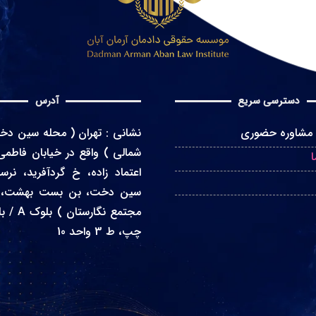
دسترسی سریع
آدرس
مشاوره حضوری
نشانی
:
تهران ( محله سین دخت
شمالی ) واقع در
خیابان فاطمی
اعتماد زاده، خ گردآفرید، نرس
مجتمع نگار
چپ، ط 3 واحد 10