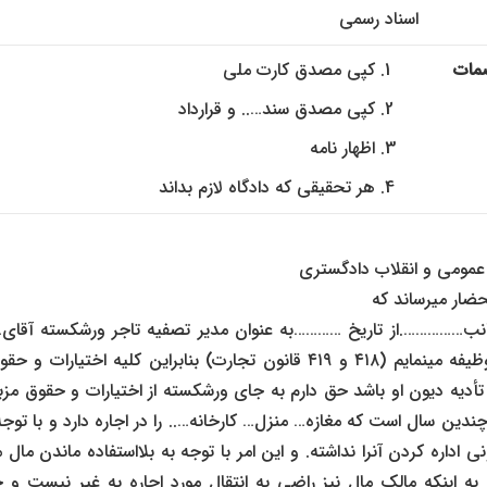
اسناد رسمی
ات
کپی مصدق کارت ملی
کپی مصدق سند….. و قرارداد
اظهار نامه
هر تحقیقی که دادگاه لازم بداند
عمومی و انقلاب دادگستری
تحضار میرساند که
نجانب…………….از تاریخ …………به عنوان مدیر تصفیه تاجر ورشکسته آقای… 
قانونی ایشان انجام وظیفه مینمایم (۴۱۸ و ۴۱۹ قانون تجارت) بنابراین کلیه
ر تأدیه دیون او باشد حق دارم به جای ورشکسته از اختیارات و حقوق مزبو
ر چندین سال است که مغازه… منزل… کارخانه….. را در اجاره دارد و با 
ی اداره کردن آنرا نداشته. و این امر با توجه به بلااستفاده ماندن ما