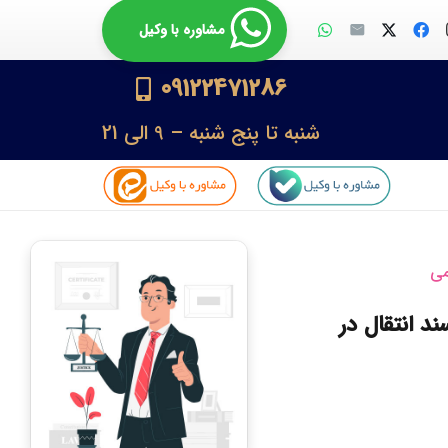
مشاوره با وکیل
09122471286
شنبه تا پنج شنبه – 9 الی 21
می
د انتقال در