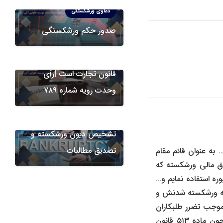
دعاوی ورشکستگی
دعاوی ورشکستگی
صدور حکم ورشکستگی
اعتراض به حکم ورشکستگی
مشمول مواد ۵۳۷ و ۵۳۸
قانون تجارت است |رأی
وحدت رویه شماره ۷۸۹
دعاوی ورشکستگی
تشخیص دیون ورشکسته و
تصدیق مطالبات
به عنوان قائم مقام
 اختیارات و حقوق مالی ورشکسته که
ره استفاده نمایم و…
توجه ورشکسته شدنش و
ل موجب تضرر طلبکاران
و… میشود و با توجه به اینکه مالک مال نیز راضی به انتقال مورد اجاره به غیر نیست و چون ماده ۵۱۳ قانون