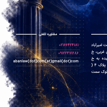
مشاوره تلفنی
 امیرآباد
02166424181
 غربی، خ
09122471286
یده به خ
abanlaw(dot)com(at)gmail(dot)com
سین دخت، بن بست بهشت، پلاک 4 (
ستان ) بلوک A / بلوک سمت