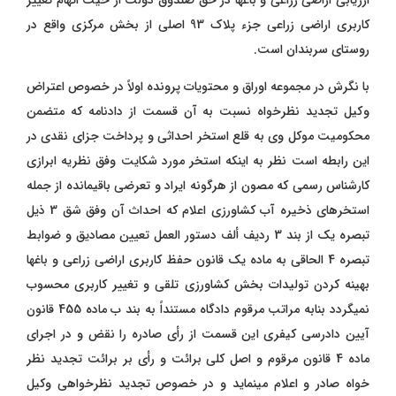
کاربری اراضی زراعی جزء پلاک 93 اصلی از بخش مرکزی واقع در
روستای سربندان است.
با نگرش در مجموعه اوراق و محتویات پرونده اولاً در خصوص اعتراض
وكيل تجدید نظرخواه نسبت به آن قسمت از دادنامه که متضمن
محکومیت موکل وی به قلع استخر احداثی و پرداخت جزای نقدی در
این رابطه است نظر به اینکه استخر مورد شکایت وفق نظریه ابرازی
کارشناس رسمی که مصون از هرگونه ایراد و تعرضی باقیمانده از جمله
استخرهای ذخیره آب کشاورزی اعلام که احداث آن وفق شق 3 ذيل
تبصره یک از بند 3 رديف ألف دستور العمل تعيين مصادیق و ضوابط
تبصره 4 الحاقی به ماده یک قانون حفظ کاربری اراضی زراعی و باغها
بهینه کردن تولیدات بخش کشاورزی تلقی و تغییر کاربری محسوب
نمیگردد بنابه مراتب مرقوم دادگاه مستنداً به بند ب ماده 455 قانون
آیین دادرسی کیفری این قسمت از رأی صادره را نقض و در اجرای
ماده 4 قانون مرقوم و اصل کلی برائت و رأی بر برائت تجدید نظر
خواه صادر و اعلام مینماید و در خصوص تجدید نظرخواهی وکیل