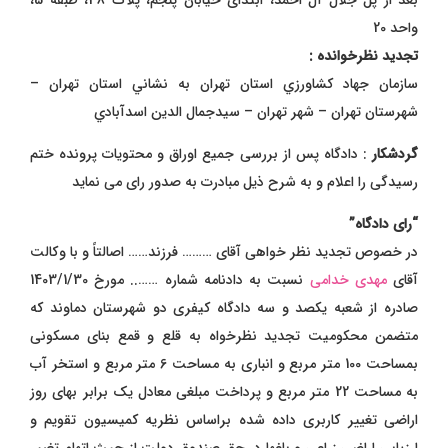
واحد 20
تجدید نظرخوانده :
سازمان جهاد کشاورزي استان تهران به نشاني استان تهران –
شهرستان تهران – شهر تهران – سیدجمال الدين اسدآبادي
گردشکار
: دادگاه پس از بررسی جمیع اوراق و محتویات پرونده ختم
رسیدگی را اعلام و به شرح ذیل مبادرت به صدور رای می نماید
“رای دادگاه”
در خصوص تجدید نظر خواهی آقای ……… فرزند…… اصالتاً و با وكالت
آقای
مهدی خدامی
نسبت به دادنامه شماره …….. مورخ 1403/1/30
صادره از شعبه یکصد و سه دادگاه کیفری دو شهرستان دماوند که
متضمن محکومیت تجدید نظرخواه به قلع و قمع بنای مسکونی
بمساحت 100 متر مربع و انباری به مساحت 6 متر مربع و استخر آب
به مساحت 22 متر مربع و پرداخت مبلغی معادل یک برابر بهای روز
اراضی تغییر کاربری داده شده براساس نظریه کمیسیون تقویم و
ارزیابی اراضی زراعی و باغها در حق صندوق دولت از حيث اتهام تغییر