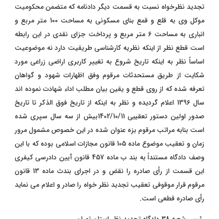
تجدید نظرخواه نسبت به قسمت دیگر دادنامه که متضمن محکومیت
موکل وی به قلع و قمع بنای مسکونی به مساحت 100 متر مربع و
انباری به مساحت 6 متر مربع و پرداخت جزای نقدی در این رابطه
است قطع نظر از اینکه نظریه کارشناسی طریقیت دارد نه موضوعیت
اساساً نظر به اینکه تاریخ شروع به تغییر کاربری اراضی زراعی مورد
شکایت از طریق مستحدثات مرقوم وفق اظهارات شهود و گواهان
تعرفه شده که از روی قطع و یقین بیان مطلب اداء شهادت نموده اند
سال 1396 اعلام گردیده و نظر به اینکه از تاریخ فوق الذكر تا تاريخ
صدور اولین دستور تعقیبی 1402/10/11بیش از سه سال سپری شده
است بنابه مراتب مرقوم بزه عنوان شده در این خصوص مشمول مرور
زمان و تعقیب موضوع ماده 105 قانون مجازات اسلامی بوده که با این
وصف دادگاه مستنداً به بند ب ماده 457 قانون آیین دادرسی کیفری
این قسمت از رأی صادره را نقض و در اجرای بندث ماده 13 قانون
مرقوم قرار موقوفی تعقیب تجدید نظر خواه را صادر و اعلام می نماید
رأی صادره قطعی است.
رئیس شعبه 38 دادگاه تجدید نظر استان تهران