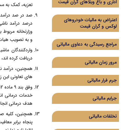
اداری و باغ ویلاهای گران قیمت
تعزیه، کمک به مس
اعتراض به مالیات خودروهای
درصد درآمد ناشی 
لوکس و گران قیمت
وزارتخانه مربوط 
و به تصویب هیات 
مراجع رسیدگی به دعاوی مالیاتی
واردکنندگان ماشی
دریافت کرده اند، از 9 درصد مالیات ارزش افزوده واردات ماشین آلات چاپ، معاف م
مرور زمان مالیاتی
همچنین، درآمد نا
های تعاونی این زم
جرم فرار مالیاتی
خدمات درمانی ان
جرایم مالیاتی
هدف درمانی انجام
همچنین، کلیه صا
تخلفات مالیاتی