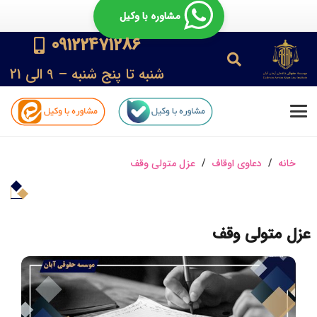
مشاوره با وکیل
09122471286
شنبه تا پنج شنبه – 9 الی 21
خانه
/
دعاوی اوقاف
/
عزل متولی وقف
عزل متولی وقف