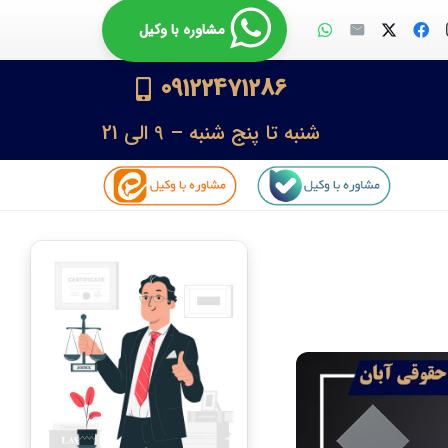
مشاوره با وکیل
09122471286
شنبه تا پنج شنبه – 9 الی 21