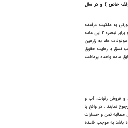
طال اسناد فروش رقبات آب و اراضی موقوفه در سال ۱۳۶۳ (در وقف خاص ) و در سال
ورتی به ملکیت درآمده
باشد، به وقفیت خود برمی گردد و اسناد مالکیت صادر شده باطل و از درجه اعتبار ساقط است. و برابر تبصره ۲ این ماده
موقوفات عام به زارعین
ب نسق با رعایت حقوق
ابق ماده واحده پرداخت
د و فروش رقبات، آب و
ع نمایند . در واقع با
ی مطالبه ثمن و خسارات
گاه باشد به موجب قاعده