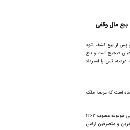
 و پس از بیع کشف شود
یان هر دو باطل است؟ ۲-ایا بیع نسبت به اعیان صحیح است و بیع
عرصه، ثمن را استرداد
ده است که عرصه ملک
ب و اراضی موقوفه مصوب ۱۳۶۳
کتسبه مستأجرین و متصرفین ارضی