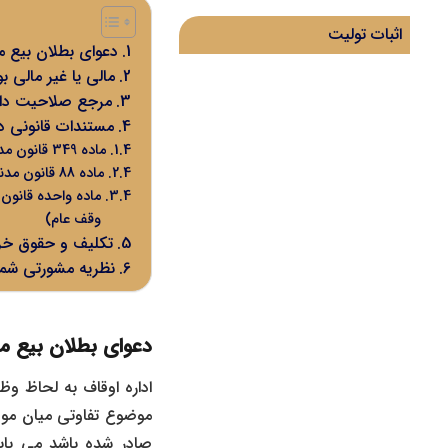
اثبات تولیت
دعوای بطلان بیع م
مالی یا غیر مالی 
مرجع صلاحیت دار 
مستندات قانونی د
ماده 349 قانون مدنی
ماده 88 قانون مدنی
وقف عام)
تکلیف و حقوق خر
نظریه مشورتی شماره نظریه :۷/۹۹/۹۸۳ مورخ ۱۳۹۹/۰۸/۲۷
دعوای بطلان بیع م
اداره اوقاف به لحاظ وظ
موضوع تفاوتی میان موقو
صادر شده باشد می بایس