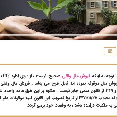
 توجه به اینکه
فروش مال وقفی
صحیح نیست ، از سوی اداره اوقاف 
روش مال موقوفه نموده اند قابل طرح می باشد . فروش مال وقفی ج
تصریح در مادتین 88 و 349 از قانون مدنی جایز نیست . علاوه بر این طبق ماده و
رقبات، آب و اراضی موقوفه مصوب 1371/11/25 از تاریخ تصویب این قانون کلی
 به ملکیت درآمده باشد ، به وقفیت خود برمی گردد.