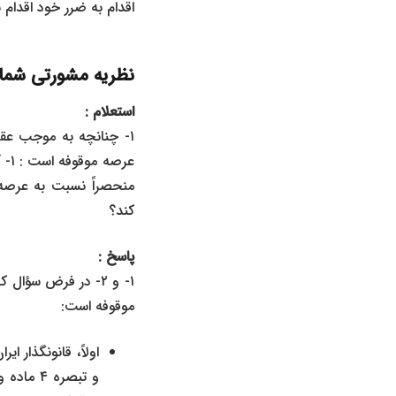
اقدام به ضرر خود اقدام ن
نظریه مشورتی شماره نظریه :۷/۹۹/۹۸۳ مورخ ۱۳۹۹/۰۸/۲۷ 
استعلام :
۱- چنانچه به موجب عق
منحصراً نسبت به عرصه 
کند؟
پاسخ :
۱- و ۲- در فرض سؤال که پس از بیع یک باب خانه مسکونی و یا یک واحد ا
موقوفه است:
اولاً، قانونگذار ا