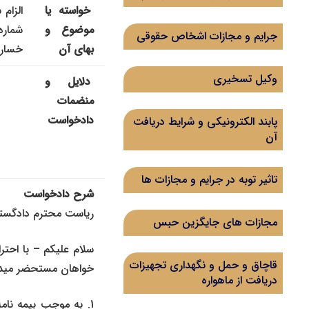
خواسته یا
الزام
موضوع و
شماره
جرایم و مجازات اشخاص حقوقی
بهای آن
خسارا
وکیل تسخیری
دلایل و
منضمات
دادخواست
پابند الکترونیکی و شرایط دریافت
آن
تاثیر توبه در جرایم و مجازات ها
شرح دادخواست
ریاست محترم دادگست
مجازات های جایگزین حبس
سلام عليكم – با احترا
قاچاق و حمل و نگهداری تجهیزات
خواهان مستحضر میدار
دریافت از ماهواره
1. به موجب بیمه نا