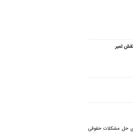
قش تمبر
شای حل مشکلات حقوقی