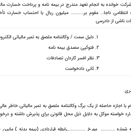
 شرکت خوانده به انجام تعهد مندرج در بیمه نامه و پرداخت خسارت مالی 
 انتظامی ناجا… مقوم بر………… میلیون ریال با احتساب خسارت تأخی
ت ناشی از دادرسی
دلیل سمت / وكالتنامه ملصق به تمبر مالیاتی الکترو
فتوکپی مصدق بیمه نامه
نظر افسر کاردان تصادفات
ثانی دادخواست
ری
م با اجازه حاصله از یک برگ وکالتنامه ملصق به تمبر مالیاتی خاطر عالی 
د خواسته موکل به دلایل ذیل محل قانونی برای پذیرش داشته و درخور
مه شماره …………. مورخ ……………..رابطه قراردادی (بیمه بدنه ) مابین