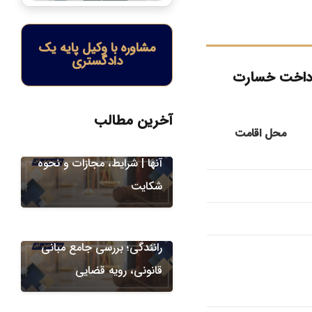
مشاوره با وکیل پایه یک
دادگستری
پرداخت خسارت
دعاوی شرکت ها
دعاوی کیفری
سوءاستفاده مدیران از اموال
آخرین مطالب
محل اقامت
شرکت و مسئولیت قانونی
آنها | شرایط، مجازات و نحوه
جرایم علیه اشخاص
شکایت
دعاوی کیفری
مطالبه دیه ناشی از تصادف
رانندگی؛ بررسی جامع مبانی
قانونی، رویه قضایی
جرایم علیه آسایش و امنیت