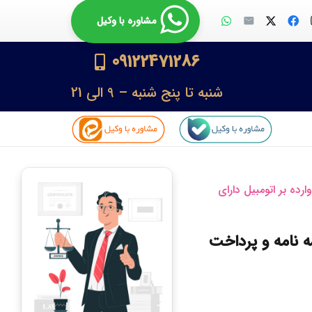
مشاوره با وکیل
09122471286
شنبه تا پنج شنبه – 9 الی 21
ده بر اتومبیل دارای
ه نامه و پرداخت