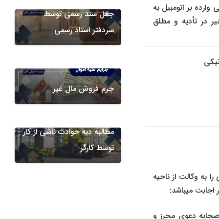
وارده بر اتومبیل به
جعل سند رسمی توسط
ر در تأدیه و مطلق
سردفتر اسناد رسمی
نیکی
جرایم علیه اموال
جرم فروش مال غیر
دعاوی اداره کار
جرایم علیه اشخاص
مطالبه دیه حوادث ناشی از کار
توسط کارگر
را به وکالت از ناحیه
 اجابت میباشد:
 صحابه دعوی محرز و