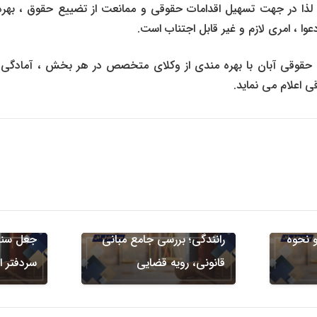
لذا در جهت تسهیل اقدامات حقوقی و ممانعت از تضییع حقوق ، بهر
، امری لازم و غیر قابل اجتناب است.
قوقی آبان با بهره مندی از وکلای متخصص در هر بخش ، آمادگی کا
 اعلام می نماید.
 کیفری
جرایم علیه اشخاص
دعاوی کیفری
اموال
جرایم علی
ونی
مطالبه دیه ناشی از تصادف
و نحوه
رانندگی؛ بررسی جامع مبانی
جعل سند
قانونی، رویه قضایی
سردفتر 