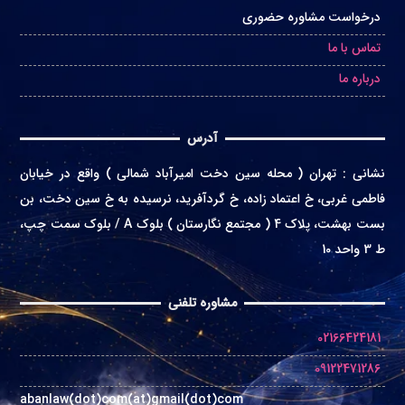
درخواست مشاوره حضوری
تماس با ما
درباره ما
آدرس
نشانی
:
تهران ( محله سین دخت امیرآباد شمالی ) واقع در
خیابان
فاطمی غربی، خ اعتماد زاده، خ گردآفرید، نرسیده به خ سین دخت، بن
بست بهشت، پلاک 4 ( مجتمع نگارستان ) بلوک A / بلوک سمت چپ،
ط 3 واحد 10
مشاوره تلفنی
02166424181
09122471286
abanlaw(dot)com(at)gmail(dot)com