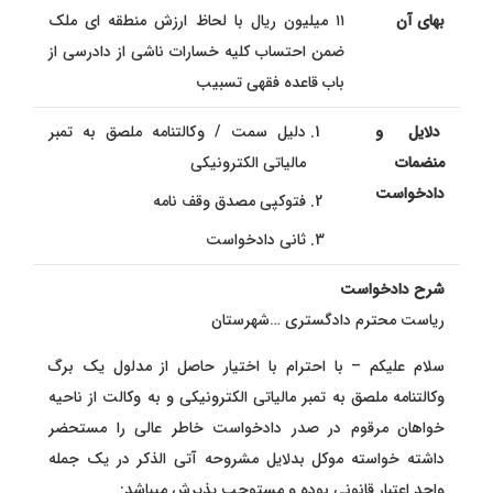
بهای آن
۱۱ میلیون ریال با لحاظ ارزش منطقه ای ملک
ضمن احتساب کلیه خسارات ناشی از دادرسی از
باب قاعده فقهی تسبیب
دلایل و
دلیل سمت / وكالتنامه ملصق به تمبر
منضمات
مالیاتی الکترونیکی
دادخواست
فتوکپی مصدق وقف نامه
ثانی دادخواست
شرح دادخواست
ریاست محترم دادگستری …شهرستان
سلام علیکم – با احترام با اختیار حاصل از مدلول یک برگ
وکالتنامه ملصق به تمبر مالیاتی الکترونیکی و به وکالت از ناحیه
خواهان مرقوم در صدر دادخواست خاطر عالی را مستحضر
داشته خواسته موکل بدلایل مشروحه آتی الذکر در یک جمله
واجد اعتبار قانونی بوده و مستوجب پذیرش میباشد: