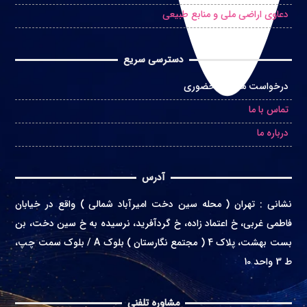
دعاوی اراضی ملی و منابع طبیعی
دسترسی سریع
درخواست مشاوره حضوری
تماس با ما
درباره ما
آدرس
نشانی
:
تهران ( محله سین دخت امیرآباد شمالی ) واقع در
خیابان
فاطمی غربی، خ اعتماد زاده، خ گردآفرید، نرسیده به خ سین دخت، بن
بست بهشت، پلاک 4 ( مجتمع نگارستان ) بلوک A / بلوک سمت چپ،
ط 3 واحد 10
مشاوره تلفنی