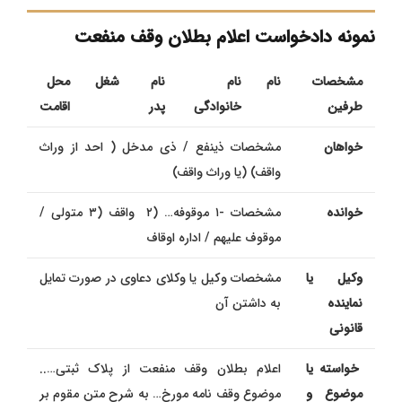
نمونه دادخواست اعلام بطلان وقف منفعت
مشخصات
نام
نام
نام
شغل
محل
طرفین
خانوادگی
پدر
اقامت
خواهان
مشخصات ذينفع / ذى مدخل ( احد از وراث
واقف) (یا وراث واقف)
خوانده
مشخصات -۱ موقوفه… (۲ واقف (۳ متولی /
موقوف علیهم / اداره اوقاف
وکیل یا
مشخصات وكیل یا وکلای دعاوی در صورت تمایل
نماینده
به داشتن آن
قانونی
خواسته یا
اعلام بطلان وقف منفعت از پلاک ثبتی…..
موضوع و
موضوع وقف نامه مورخ… به شرح متن مقوم بر