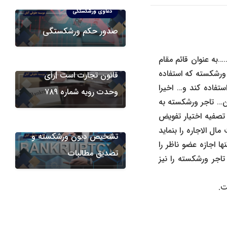
دعاوی ورشکستگی
دعاوی ورشکستگی
صدور حکم ورشکستگی
اعتراض به حکم ورشکستگی
مشمول مواد ۵۳۷ و ۵۳۸
…به عنوان قائم مقام
ات وحقوق مالی ورشکسته که استفاده
قانون تجارت است |رأی
ستفاده کند و… اخیرا
وحدت رویه شماره ۷۸۹
ین… تاجر ورشکسته به
 ماده ۵۱۳ قانون تجارت به مدیر تصفیه اختیار تفویض
دعاوی ورشکستگی
ال الاجاره را بنماید
تشخیص دیون ورشکسته و
ا اجازه عضو ناظر را
تصدیق مطالبات
اجر ورشکسته را نیز
ت.