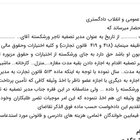
عمومی و انقلاب دادگستری
تحضار میرساند که
ب ………….. از تاریخ به عنوان مدیر تصفیه تاجر ورشکسته آقای… ……………
قانونی ایشان انجام وظیفه مینماید (۴۱۸ و ۴۱۹ قانون تجارت) و کلیه اختیار
دیون او باشد حق دارد به جای ورشکسته از اختیارات و حقوق مزبوره ا
 تصفیه اقدام به اجاره دادن بقیه مدت مغازه…..منزل… کارخانه… ماش
خوانده ردیف دوم … به مدت… سال نموده با توجه به اینکه
جاره به دیگری با اجازه عضو ناظر با اخذ وثیقه کافی که تأمین پرداخت م
 ورشکسته را داده … ولی متاسفانه در این فقره جناب مدیر تصفیه نه تنه
وثیقه ای هم اخذ ننموده که این امر موجبات تضرر طلبکاران وخود ت
ا تقدیم این دادخواست حسب ماده فوق الذکر تقاضای
 فیمابین خواندگان +تمامی هزینه های دادرسی و قانونی مورد استدعاس
م