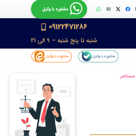
مشاوره با وکیل
09122471286
شنبه تا پنج شنبه – 9 الی 21
 مستاجر