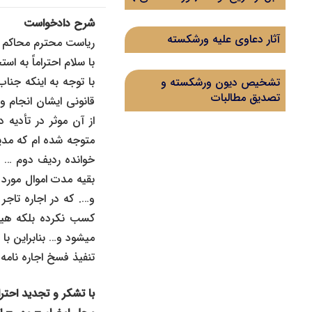
شرح دادخواست
آثار دعاوی علیه ورشکسته
ریاست محترم محاکم 
با سلام احتراماً به اس
با توجه به اینکه جنا
تشخیص دیون ورشکسته و
تصدیق مطالبات
از آن موثر در تأدیه 
متوجه شده ام که مدیر
بقیه مدت اموال مورد ا
و…. که در اجاره تاجر
کسب نکرده بلکه هیچ 
میشود و… بنابراین ب
تنفیذ فسخ اجاره نامه
با تشکر و تجدید احترا