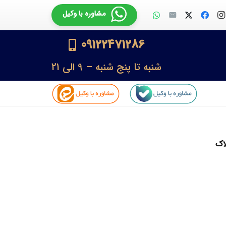
مشاوره با وکیل
09122471286
شنبه تا پنج شنبه – 9 الی 21
لاک